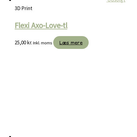
3D Print
Flexi Axo-Love-tl
25,00
kr.
Læs mere
Inkl. moms