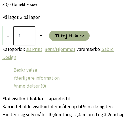
30,00
kr.
Inkl. moms
På lager:
3 på lager
Visitkort
holder
-
+
Tilføj til kurv
antal
Kategorier:
3D Print
,
Børn/Hjemmet
Varemærke:
Sabre
Design
Beskrivelse
Yderligere information
Anmeldelser (0)
Flot visitkort holder i Japandi stil
Kan indeholde visitkort der måler op til 9cm i længden
Holder i sig selv måler 10,4cm lang, 2,4cm bred og 3,2cm høj