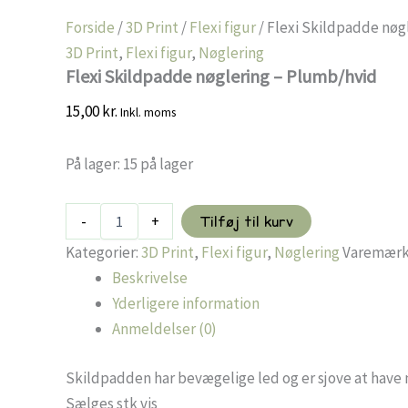
Forside
/
3D Print
/
Flexi figur
/ Flexi Skildpadde nøg
3D Print
,
Flexi figur
,
Nøglering
Flexi Skildpadde nøglering – Plumb/hvid
15,00
kr.
Inkl. moms
På lager:
15 på lager
Flexi
-
+
Tilføj til kurv
Skildpadde
nøglering
Kategorier:
3D Print
,
Flexi figur
,
Nøglering
Varemærk
-
Beskrivelse
Plumb/hvid
Yderligere information
antal
Anmeldelser (0)
Skildpadden har bevægelige led og er sjove at have m
Sælges stk vis