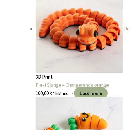
Ud
3D Print
Flexi Slange – Changerende orange
100,00
kr.
Læs mere
Inkl. moms