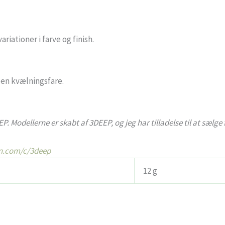
riationer i farve og finish.
en kvælningsfare.
EP. Modellerne er skabt af 3DEEP, og jeg har tilladelse til at sælg
n.com/c/3deep
12 g