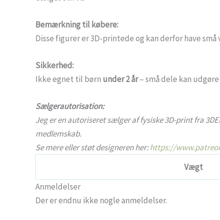
Bemærkning til købere:
Disse figurer er 3D-printede og kan derfor have små va
Sikkerhed:
Ikke egnet til børn
under 2 år
– små dele kan udgøre 
Sælgerautorisation:
Jeg er en autoriseret sælger af fysiske 3D-print fra 3DE
medlemskab.
Se mere eller støt designeren her:
https://www.patreo
Vægt
Anmeldelser
Der er endnu ikke nogle anmeldelser.