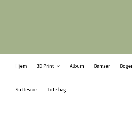
Gå
til
indholdet
Hjem
3D Print
Album
Bamser
Bøge
Suttesnor
Tote bag