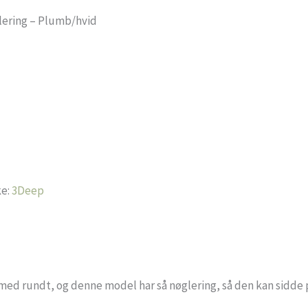
lering – Plumb/hvid
e:
3Deep
ed rundt, og denne model har så nøglering, så den kan sidde på t