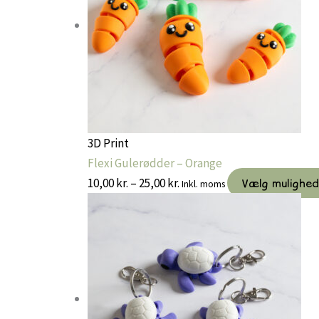
3D Print
Flexi Gulerødder – Orange
Prisinterval:
10,00
kr.
–
25,00
kr.
Vælg mulighe
Inkl. moms
10,00 kr.
til
25,00 kr.