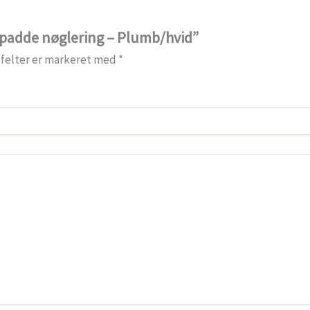
ldpadde nøglering – Plumb/hvid”
felter er markeret med
*