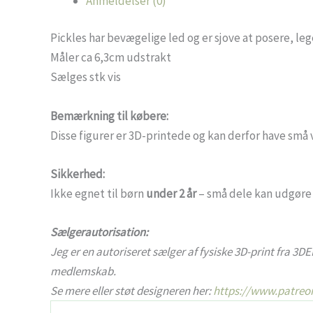
Anmeldelser (0)
Pickles har bevægelige led og er sjove at posere, le
Måler ca 6,3cm udstrakt
Sælges stk vis
Bemærkning til købere:
Disse figurer er 3D-printede og kan derfor have små va
Sikkerhed:
Ikke egnet til børn
under 2 år
– små dele kan udgøre 
Sælgerautorisation:
Jeg er en autoriseret sælger af fysiske 3D-print fra 3DE
medlemskab.
Se mere eller støt designeren her:
https://www.patreo