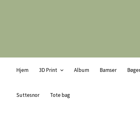
Gå
til
indholdet
Hjem
3D Print
Album
Bamser
Bøge
Suttesnor
Tote bag