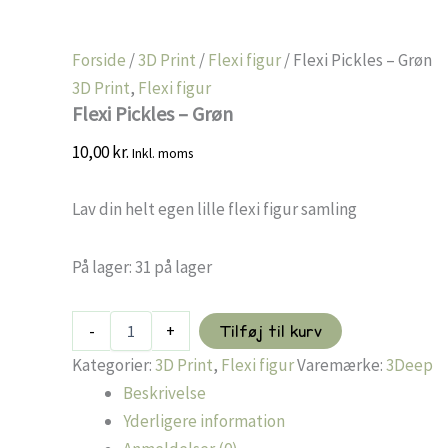
Forside
/
3D Print
/
Flexi figur
/ Flexi Pickles – Grøn
3D Print
,
Flexi figur
Flexi Pickles – Grøn
10,00
kr.
Inkl. moms
Lav din helt egen lille flexi figur samling
På lager:
31 på lager
Flexi
-
+
Tilføj til kurv
Pickles
-
Kategorier:
3D Print
,
Flexi figur
Varemærke:
3Deep
Grøn
Beskrivelse
antal
Yderligere information