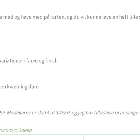
ge med og have med på farten, og du vil kunne lave en helt lil
riationer i farve og finish.
en kvælningsfare.
EP. Modellerne er skabt af 3DEEP, og jeg har tilladelse til at sælg
n.com/c/3deep