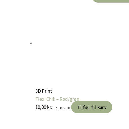
10,00 kr.
til
25,00 kr.
3D Print
Flexi Chili – Rød/grøn
10,00
kr.
Tilføj til kurv
Inkl. moms