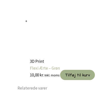
3D Print
Flexi Ærte – Grøn
10,00
kr.
Tilføj til kurv
Inkl. moms
Relaterede varer