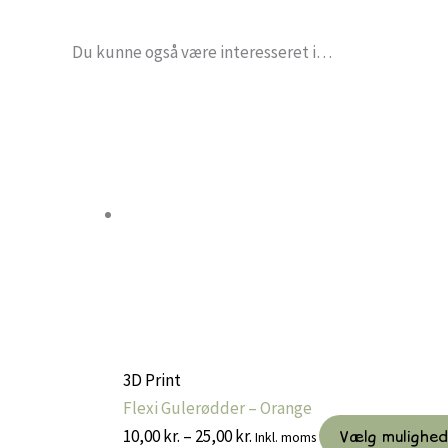
Du kunne også være interesseret i…
3D Print
Flexi Gulerødder – Orange
Prisinterval:
10,00
kr.
–
25,00
kr.
Vælg mulighe
Inkl. moms