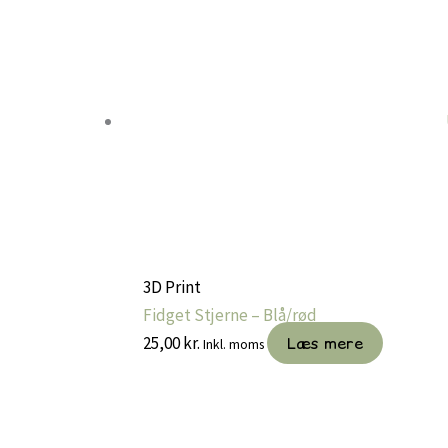
va
M
k
v
p
va
3D Print
Fidget Stjerne – Blå/rød
25,00
kr.
Læs mere
Inkl. moms