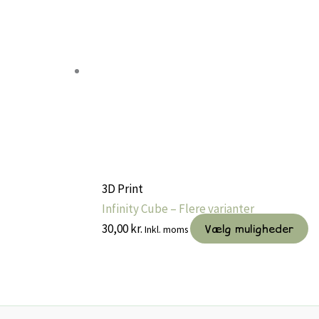
3D Print
Infinity Cube – Flere varianter
D
30,00
kr.
Vælg muligheder
Inkl. moms
va
ha
fl
va