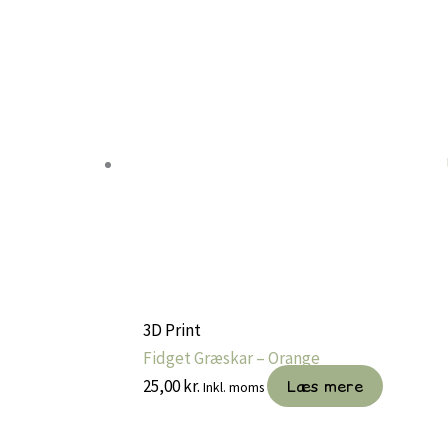
3D Print
Fidget Græskar – Orange
25,00
kr.
Læs mere
Inkl. moms