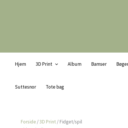
Gå
til
indholdet
Hjem
3D Print
Album
Bamser
Bøge
Suttesnor
Tote bag
Forside
/
3D Print
/ Fidget/spil