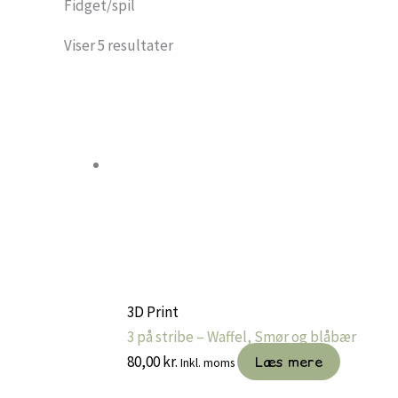
Fidget/spil
Viser 5 resultater
3D Print
3 på stribe – Waffel, Smør og blåbær
80,00
kr.
Læs mere
Inkl. moms