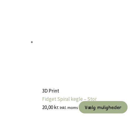
3D Print
Fidget Spiral kegle – Stor
D
20,00
kr.
Vælg muligheder
Inkl. moms
va
ha
fl