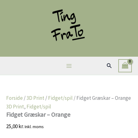
Gå
til
indholdet
Søg
Forside
/
3D Print
/
Fidget/spil
/ Fidget Græskar – Orange
3D Print
,
Fidget/spil
Fidget Græskar – Orange
25,00
kr.
Inkl. moms