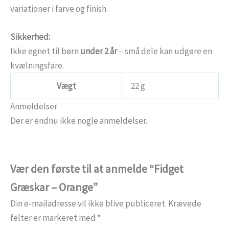
variationer i farve og finish.
Sikkerhed:
Ikke egnet til børn
under 2 år
– små dele kan udgøre en
kvælningsfare.
Vægt
22 g
Anmeldelser
Der er endnu ikke nogle anmeldelser.
Vær den første til at anmelde “Fidget
Græskar – Orange”
Din e-mailadresse vil ikke blive publiceret.
Krævede
felter er markeret med
*