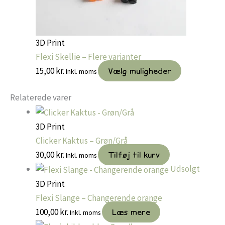
3D Print
Flexi Skellie – Flere varianter
Dette
15,00
kr.
Vælg muligheder
Inkl. moms
vare
Relaterede varer
har
flere
varianter.
3D Print
Muligheder
Clicker Kaktus – Grøn/Grå
kan
30,00
kr.
Tilføj til kurv
Inkl. moms
vælges
Udsolgt
på
3D Print
varesiden
Flexi Slange – Changerende orange
100,00
kr.
Læs mere
Inkl. moms