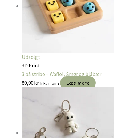
Udsolgt
3D Print
3 på stribe – Waffel, Smør og blåbær
80,00
kr.
Læs mere
Inkl. moms