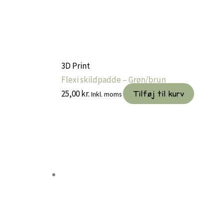
3D Print
Flexi skildpadde – Grøn/brun
25,00
kr.
Tilføj til kurv
Inkl. moms