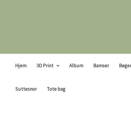
Gå
til
indholdet
Hjem
3D Print
Album
Bamser
Bøge
Suttesnor
Tote bag