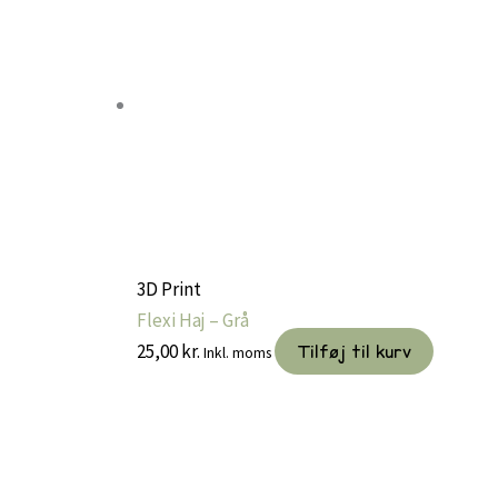
3D Print
Flexi Haj – Grå
25,00
kr.
Tilføj til kurv
Inkl. moms