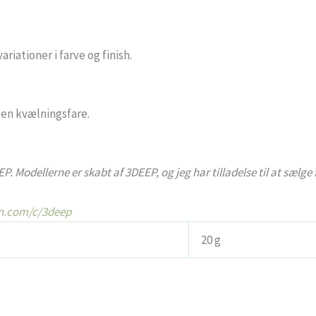
riationer i farve og finish.
en kvælningsfare.
EP. Modellerne er skabt af 3DEEP, og jeg har tilladelse til at sælg
on.com/c/3deep
20 g