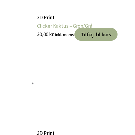
3D Print
Clicker Kaktus – Grøn/Grå
30,00
kr.
Tilføj til kurv
Inkl. moms
3D Print