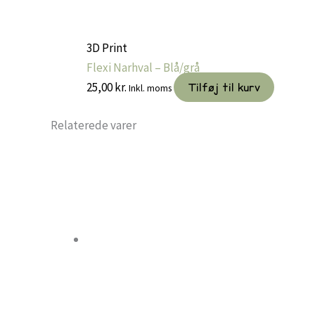
3D Print
Flexi Narhval – Blå/grå
25,00
kr.
Tilføj til kurv
Inkl. moms
Relaterede varer