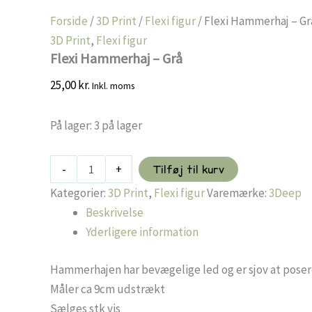
Forside
/
3D Print
/
Flexi figur
/ Flexi Hammerhaj – Gr
3D Print
,
Flexi figur
Flexi Hammerhaj – Grå
25,00
kr.
Inkl. moms
På lager:
3 på lager
Flexi
-
+
Tilføj til kurv
Hammerhaj
-
Kategorier:
3D Print
,
Flexi figur
Varemærke:
3Deep
Grå
Beskrivelse
antal
Yderligere information
Hammerhajen har bevægelige led og er sjov at posere
Måler ca 9cm udstrækt
Sælges stk vis