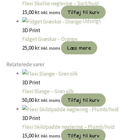
Flexi Skellie nøglering – Sort/hvid
15,00
kr.
Tilføj til kurv
Inkl. moms
Udsolgt
3D Print
Fidget Græskar – Orange
25,00
kr.
Læs mere
Inkl. moms
Relaterede varer
3D Print
Flexi Slange – Grøn silk
50,00
kr.
Tilføj til kurv
Inkl. moms
3D Print
Flexi Skildpadde nøglering – Plumb/hvid
15,00
kr.
Tilføj til kurv
Inkl. moms