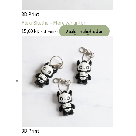
3D Print
Flexi Skellie – Flere varianter
Dette
15,00
kr.
Vælg muligheder
Inkl. moms
vare
har
flere
varianter.
Muligheder
kan
vælges
på
varesiden
3D Print