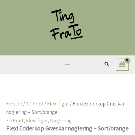
Gå
til
indholdet
Søg
Forside
/
3D Print
/
Flexi figur
/ Flexi Edderkop Græskar
nøglering – Sort/orange
3D Print
,
Flexi figur
,
Nøglering
Flexi Edderkop Græskar nøglering – Sort/orange