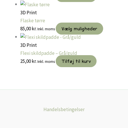
3D Print
Flaske tørre
Dette
85,00
kr.
Vælg muligheder
Inkl. moms
vare
har
3D Print
flere
Flexi skildpadde – Grå/guld
varianter.
25,00
kr.
Tilføj til kurv
Inkl. moms
Muligheder
kan
vælges
på
varesiden
Handelsbetingelser