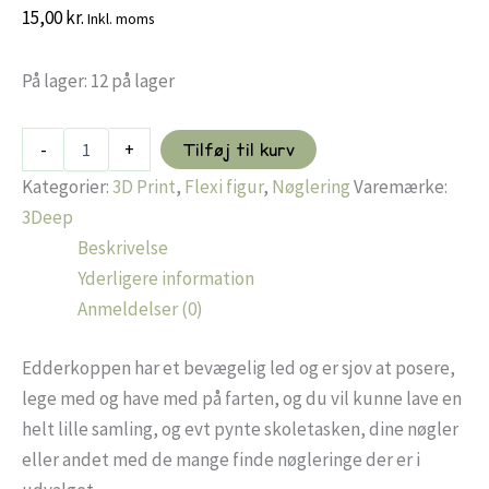
15,00
kr.
Inkl. moms
På lager:
12 på lager
Flexi
-
+
Tilføj til kurv
Edderkop
Græskar
Kategorier:
3D Print
,
Flexi figur
,
Nøglering
Varemærke:
nøglering
3Deep
-
Beskrivelse
Sort/orange
antal
Yderligere information
Anmeldelser (0)
Edderkoppen har et bevægelig led og er sjov at posere,
lege med og have med på farten, og du vil kunne lave en
helt lille samling, og evt pynte skoletasken, dine nøgler
eller andet med de mange finde nøgleringe der er i