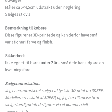
udvalget
Måler ca 5×4,5cm udstrakt uden nøglering
Sælges stk vis
Bemærkning til købere:
Disse figurer er 3D-printede og kan derfor have små
variationer i farve og finish.
Sikkerhed:
Ikke egnet til børn
under 2 år
– små dele kan udgøre en
kvælningsfare.
Sælgerautorisation:
Jeg er en autoriseret sælger af fysiske 3D-print fra 3DEEP.
Modellerne er skabt af 3DEEP, og jeg har tilladelse til at
sælge færdigprintede figurer via et kommercielt
medlemskab.