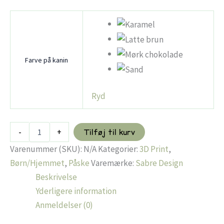
Farve på kanin
Ryd
Minimalistisk
-
+
Tilføj til kurv
påske
kanin
Varenummer (SKU):
N/A
Kategorier:
3D Print
,
antal
Børn/Hjemmet
,
Påske
Varemærke:
Sabre Design
Beskrivelse
Yderligere information
Anmeldelser (0)