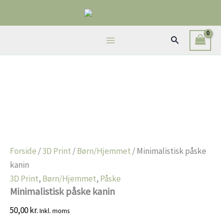
Gå
til
indholdet
Søg
Forside
/
3D Print
/
Børn/Hjemmet
/ Minimalistisk påske
kanin
3D Print
,
Børn/Hjemmet
,
Påske
Minimalistisk påske kanin
50,00
kr.
Inkl. moms