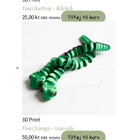
Flexi Narhval – Blå/grå
25,00
kr.
Tilføj til kurv
Inkl. moms
3D Print
Flexi Slange – Grøn silk
50,00
kr.
Tilføj til kurv
Inkl. moms