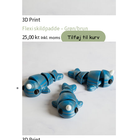
3D Print
Flexi skildpadde – Grøn/brun
25,00
kr.
Tilføj til kurv
Inkl. moms
3D Print