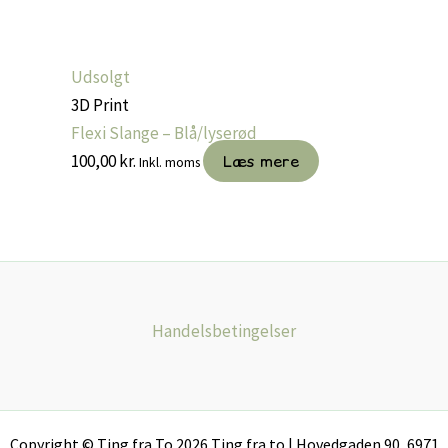
varesiden
Udsolgt
3D Print
Flexi Slange – Blå/lyserød
100,00
kr.
Læs mere
Inkl. moms
Handelsbetingelser
Copyright © Ting fra To 2026 Ting fra to | Hovedgaden 90, 6971