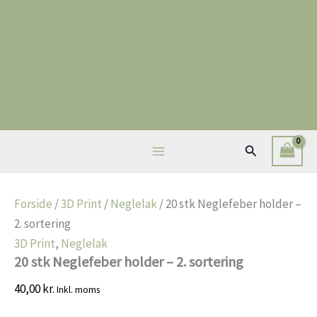
Gå
til
indholdet
Søg
Forside
/
3D Print
/
Neglelak
/ 20 stk Neglefeber holder –
2. sortering
3D Print
,
Neglelak
20 stk Neglefeber holder – 2. sortering
40,00
kr.
Inkl. moms