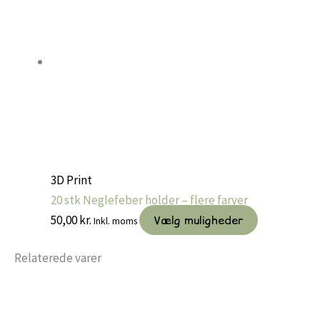
3D Print
20 stk Neglefeber holder – flere farver
Dette
50,00
kr.
Vælg muligheder
Inkl. moms
vare
Relaterede varer
har
flere
varianter.
Muligheder