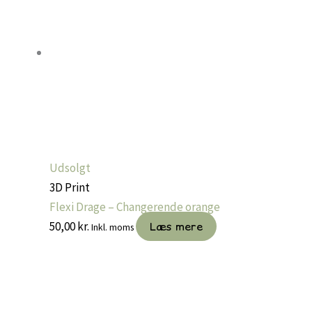
kan
vælges
på
varesiden
Udsolgt
3D Print
Flexi Drage – Changerende orange
50,00
kr.
Læs mere
Inkl. moms