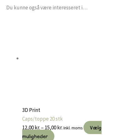
Du kunne også være interesseret i…
3D Print
Caps/toppe 20 stk
Prisinterval:
12,00
kr.
–
15,00
kr.
Vælg
Inkl. moms
Dette
12,00 kr.
muligheder