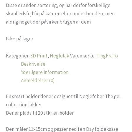
Disse er anden sortering, og har derfor forskellige
skønhedsfejl fx på kanten eller under bunden, men
aldrig noget der påvirker brugen af dem
Ikke på lager
Kategorier:
3D Print
,
Neglelak
Varemærke:
TingFraTo
Beskrivelse
Yderligere information
Anmeldelser (0)
En smart holder der er designet til Neglefeber The gel
collection lakker
Der er plads til 20 stk i en holder
Den måler 11x15cm og passer ned i en Day foldekasse