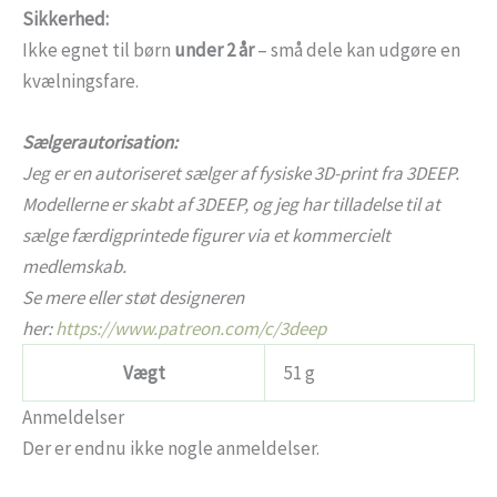
Sikkerhed:
Ikke egnet til børn
under 2 år
– små dele kan udgøre en
kvælningsfare.
Sælgerautorisation:
Jeg er en autoriseret sælger af fysiske 3D-print fra 3DEEP.
Modellerne er skabt af 3DEEP, og jeg har tilladelse til at
sælge færdigprintede figurer via et kommercielt
medlemskab.
Se mere eller støt designeren
her:
https://www.patreon.com/c/3deep
Vægt
51 g
Anmeldelser
Der er endnu ikke nogle anmeldelser.