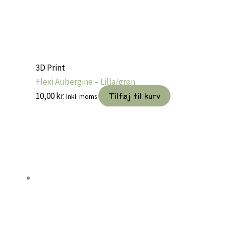
3D Print
Flexi Aubergine – Lilla/grøn
10,00
kr.
Tilføj til kurv
Inkl. moms