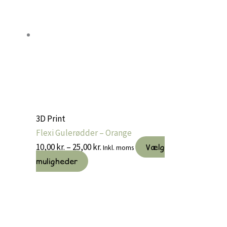
3D Print
Flexi Gulerødder – Orange
Prisinterval:
10,00
kr.
–
25,00
kr.
Vælg
Inkl. moms
Dette
10,00 kr.
muligheder
vare
til
har
25,00 kr.
flere
varianter.