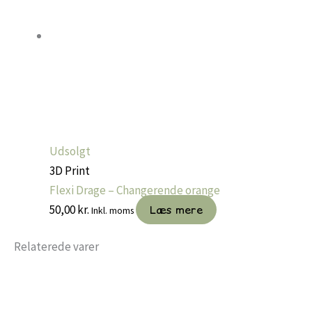
Udsolgt
3D Print
Flexi Drage – Changerende orange
50,00
kr.
Læs mere
Inkl. moms
Relaterede varer