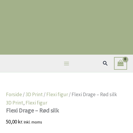
Gå
til
indholdet
Søg
Forside
/
3D Print
/
Flexi figur
/ Flexi Drage – Rød silk
3D Print
,
Flexi figur
Flexi Drage – Rød silk
50,00
kr.
Inkl. moms