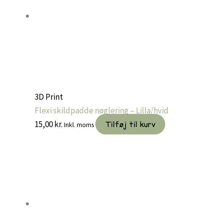
Mulighederne
kan
vælges
på
varesiden
3D Print
Flexi skildpadde nøglering – Lilla/hvid
15,00
kr.
Tilføj til kurv
Inkl. moms