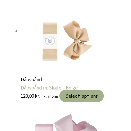
Dåbsbånd
Dåbsbånd m. Sløjfe – Beige
120,00
kr.
Select options
Inkl. moms