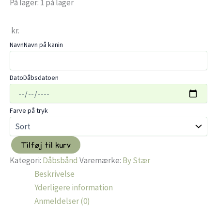
På lager:
1 på lager
kr.
Navn
Navn på kanin
Dato
Dåbsdatoen
Farve på tryk
Tilføj til kurv
Dåbsbånd
Kategori:
Dåbsbånd
Varemærke:
By Stær
m.
Sløjfe
Beskrivelse
–
Yderligere information
Dusty
Anmeldelser (0)
Berry
antal