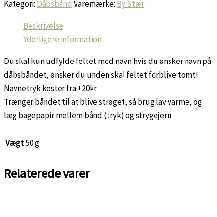
Kategori:
Dåbsbånd
Varemærke:
By Stær
m.
Sløjfe
-
Beskrivelse
Beige
Yderligere information
antal
Du skal kun udfylde feltet med navn hvis du ønsker navn på
dåbsbåndet, ønsker du unden skal feltet forblive tomt!
Navnetryk koster fra +20kr
Trænger båndet til at blive strøget, så brug lav varme, og
læg bagepapir mellem bånd (tryk) og strygejern
Vægt
50 g
Relaterede varer