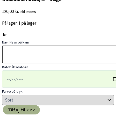
120,00
kr.
Inkl. moms
På lager:
1 på lager
kr.
Navn
Navn på kanin
Dato
Dåbsdatoen
Farve på tryk
Tilføj til kurv
Dåbsbånd