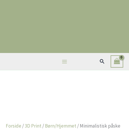
Gå
til
indholdet
Søg
Forside
/
3D Print
/
Børn/Hjemmet
/ Minimalistisk påske