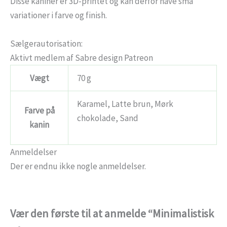
Disse kaniner er 3D-printet og kan derfor have små
variationer i farve og finish.
Sælgerautorisation:
Aktivt medlem af Sabre design Patreon
Vægt
70 g
Karamel, Latte brun, Mørk
Farve på
chokolade, Sand
kanin
Anmeldelser
Der er endnu ikke nogle anmeldelser.
Vær den første til at anmelde “Minimalistisk