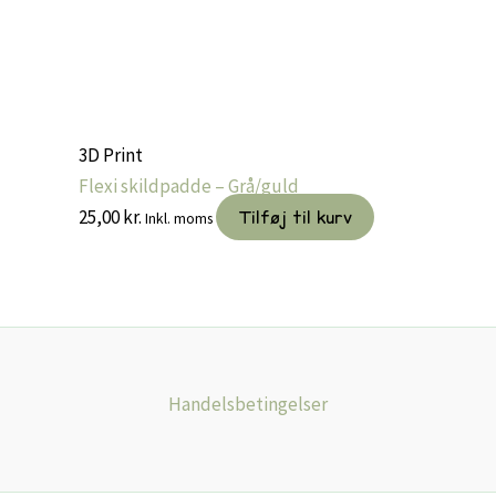
3D Print
Flexi skildpadde – Grå/guld
25,00
kr.
Tilføj til kurv
Inkl. moms
Handelsbetingelser