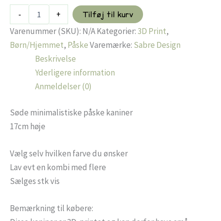
Minimalistisk
-
+
Tilføj til kurv
påske
kanin
Varenummer (SKU):
N/A
Kategorier:
3D Print
,
antal
Børn/Hjemmet
,
Påske
Varemærke:
Sabre Design
Beskrivelse
Yderligere information
Anmeldelser (0)
Søde minimalistiske påske kaniner
17cm høje
Vælg selv hvilken farve du ønsker
Lav evt en kombi med flere
Sælges stk vis
Bemærkning til købere: