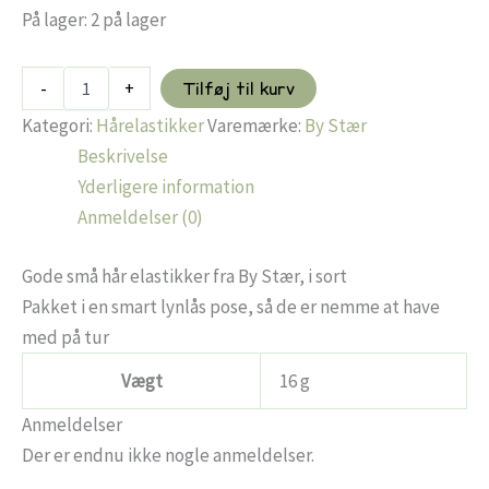
På lager:
2 på lager
Mini
-
+
Tilføj til kurv
Hårelastikker
-
Kategori:
Hårelastikker
Varemærke:
By Stær
Mix
Beskrivelse
16
Yderligere information
(50
stk)
Anmeldelser (0)
antal
Gode små hår elastikker fra By Stær, i sort
Pakket i en smart lynlås pose, så de er nemme at have
med på tur
Vægt
16 g
Anmeldelser
Der er endnu ikke nogle anmeldelser.