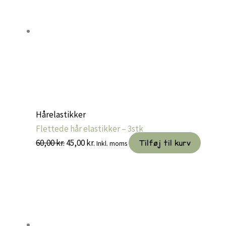
Hårelastikker
Flettede hår elastikker – 3stk
Den
Den
60,00
kr.
45,00
kr.
Tilføj til kurv
Inkl. moms
oprindelige
aktuelle
pris
pris
var:
er:
60,00 kr..
45,00 kr..