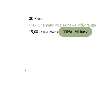
3D Print
Flexi Snemand nøglering – Hvid/orange
15,00
kr.
Tilføj til kurv
Inkl. moms