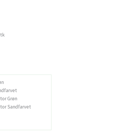
stk
øn
andfarvet
Stor Grøn
Stor Sandfarvet