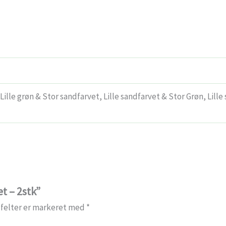
 Lille grøn & Stor sandfarvet, Lille sandfarvet & Stor Grøn, Lil
t – 2stk”
felter er markeret med
*