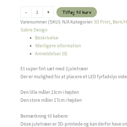
Juletræ
-
+
Tilføj til kurv
sæt
-
Varenummer (SKU):
N/A
Kategorier:
3D Print
,
Børn/
2stk
Sabre Design
antal
Beskrivelse
Yderligere information
Anmeldelser (0)
Et super fint sæt med 2 juletræer
Der er mulighed for at placere et LED fyrfadslys inde
Den lille måler 13cm i højden
Den store måler 17cm i højden
Bemærkning til købere:
Disse juletræer er 3D-printede og kan derfor have små 