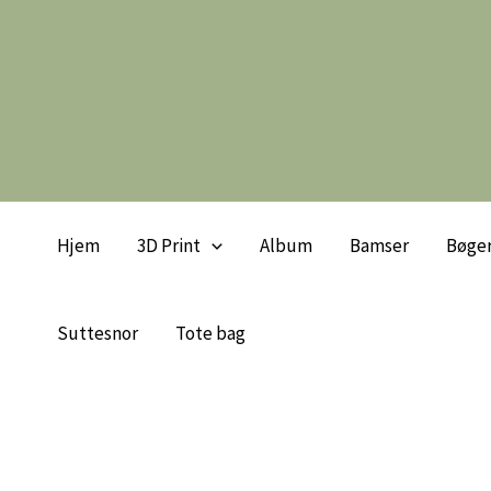
Gå
til
indholdet
Hjem
3D Print
Album
Bamser
Bøge
Suttesnor
Tote bag