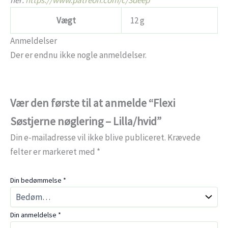
her:
https://www.patreon.com/c/3deep
Vægt
12 g
Anmeldelser
Der er endnu ikke nogle anmeldelser.
Vær den første til at anmelde “Flexi
Søstjerne nøglering – Lilla/hvid”
Din e-mailadresse vil ikke blive publiceret.
Krævede
felter er markeret med
*
Din bedømmelse
*
Din anmeldelse
*