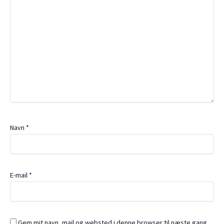
Navn
*
E-mail
*
Gem mit navn, mail og websted i denne browser til næste gang