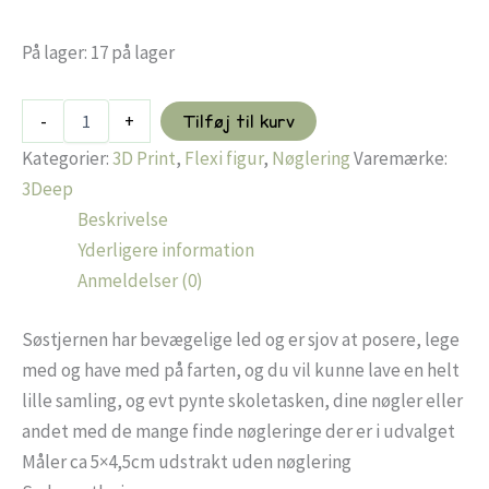
På lager:
17 på lager
Flexi
-
+
Tilføj til kurv
Søstjerne
nøglering
Kategorier:
3D Print
,
Flexi figur
,
Nøglering
Varemærke:
-
3Deep
Lilla/hvid
Beskrivelse
antal
Yderligere information
Anmeldelser (0)
Søstjernen har bevægelige led og er sjov at posere, lege
med og have med på farten, og du vil kunne lave en helt
lille samling, og evt pynte skoletasken, dine nøgler eller
andet med de mange finde nøgleringe der er i udvalget
Måler ca 5×4,5cm udstrakt uden nøglering