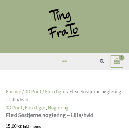
Gå
til
indholdet
Søg
Forside
/
3D Print
/
Flexi figur
/ Flexi Søstjerne nøglering
– Lilla/hvid
3D Print
,
Flexi figur
,
Nøglering
Flexi Søstjerne nøglering – Lilla/hvid
15,00
kr.
Inkl. moms