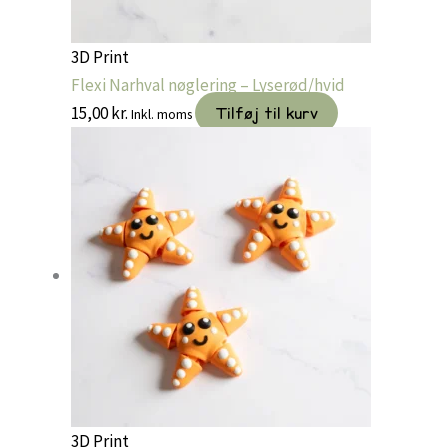
3D Print
Flexi Narhval nøglering – Lyserød/hvid
15,00
kr.
Tilføj til kurv
Inkl. moms
3D Print