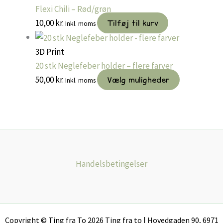
Flexi Chili – Rød/grøn
10,00
kr.
Tilføj til kurv
Inkl. moms
3D Print
20 stk Neglefeber holder – flere farver
Dette
50,00
kr.
Vælg muligheder
Inkl. moms
vare
har
flere
varianter.
Muligheder
kan
Handelsbetingelser
vælges
på
varesiden
Copyright © Ting fra To 2026 Ting fra to | Hovedgaden 90, 6971