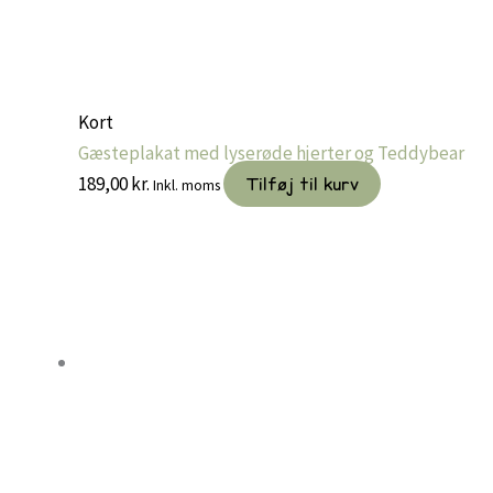
Kort
Gæsteplakat med lyserøde hjerter og Teddybear
189,00
kr.
Tilføj til kurv
Inkl. moms