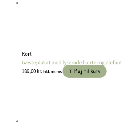
Kort
Gæsteplakat med lyserøde hjerter og elefant
189,00
kr.
Tilføj til kurv
Inkl. moms