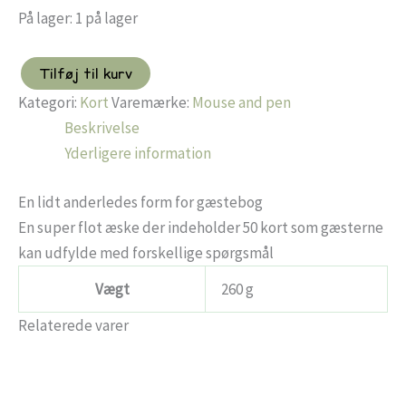
pris
pris
På lager:
1 på lager
var:
er:
259,00 kr..
200,00 kr..
Tilføj til kurv
En
Kategori:
Kort
Varemærke:
Mouse and pen
Hilsen
til
Beskrivelse
Konfirmanden
Yderligere information
–
Pige
antal
En lidt anderledes form for gæstebog
En super flot æske der indeholder 50 kort som gæsterne
kan udfylde med forskellige spørgsmål
Vægt
260 g
Relaterede varer