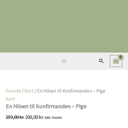
Gå
Tilbud!
Tilbud!
Tilbud!
til
indholdet
Søg
Forside
/
Kort
/ En Hilsen til Konfirmanden – Pige
Kort
En Hilsen til Konfirmanden – Pige
Den
Den
259,00
kr.
200,00
kr.
Inkl. moms
oprindelige
aktuelle