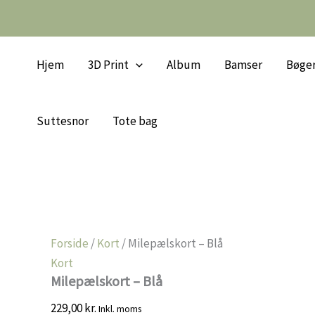
Gå
Tilbud!
Tilbud!
Tilbud!
Tilbud!
Tilbud!
Tilbud!
til
indholdet
Hjem
3D Print
Album
Bamser
Bøge
Suttesnor
Tote bag
Forside
/
Kort
/ Milepælskort – Blå
Kort
Milepælskort – Blå
229,00
kr.
Inkl. moms