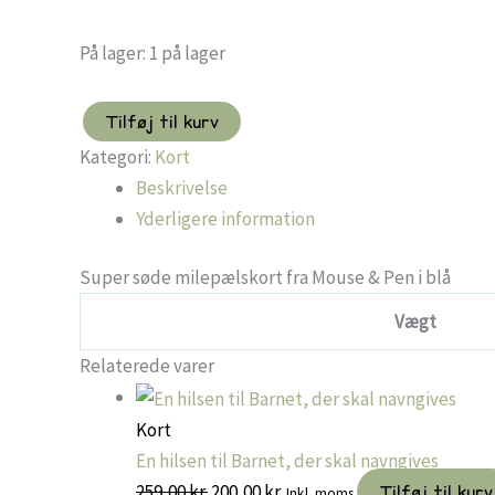
På lager:
1 på lager
Tilføj til kurv
Milepælskort
Kategori:
Kort
-
Blå
Beskrivelse
antal
Yderligere information
Super søde milepælskort fra Mouse & Pen i blå
Vægt
Relaterede varer
Kort
En hilsen til Barnet, der skal navngives
Den
Den
259,00
kr.
200,00
kr.
Tilføj til kurv
Inkl. moms