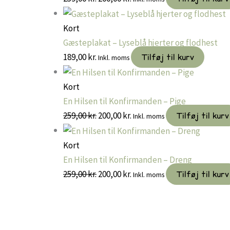
oprindelige
aktuelle
pris
pris
Kort
var:
er:
Gæsteplakat – Lyseblå hjerter og flodhest
259,00 kr..
200,00 kr..
189,00
kr.
Tilføj til kurv
Inkl. moms
Kort
En Hilsen til Konfirmanden – Pige
Den
Den
259,00
kr.
200,00
kr.
Tilføj til kurv
Inkl. moms
oprindelige
aktuelle
pris
pris
Kort
var:
er:
En Hilsen til Konfirmanden – Dreng
259,00 kr..
200,00 kr..
Den
Den
259,00
kr.
200,00
kr.
Tilføj til kurv
Inkl. moms
oprindelige
aktuelle
pris
pris
var:
er: