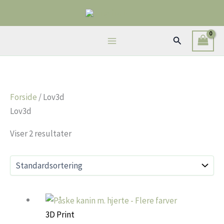
Gå
til
indholdet
Søg
Forside
/ Lov3d
Lov3d
Viser 2 resultater
3D Print