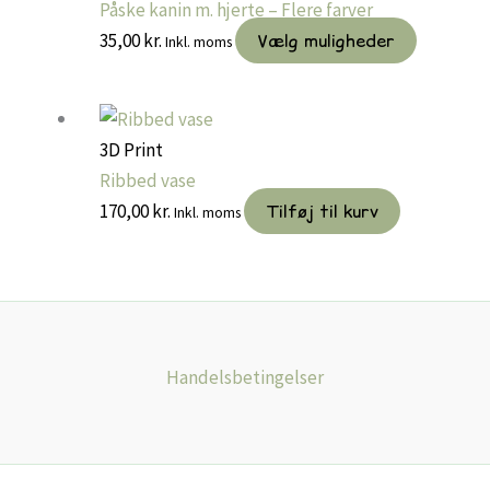
Påske kanin m. hjerte – Flere farver
Dette
35,00
kr.
Vælg muligheder
Inkl. moms
vare
har
flere
3D Print
varianter.
Ribbed vase
Mulighed
170,00
kr.
Tilføj til kurv
Inkl. moms
kan
vælges
på
vareside
Handelsbetingelser