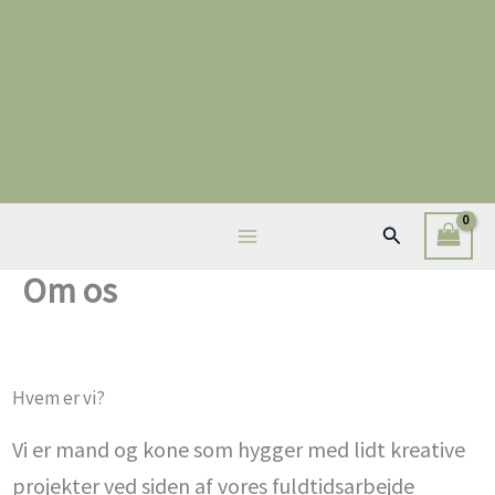
Gå
til
indholdet
Søg
Om os
Hvem er vi?
Vi er mand og kone som hygger med lidt kreative
projekter ved siden af vores fuldtidsarbejde